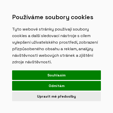
MENU
Používáme soubory cookies
Tyto webové stránky používají soubory
Prohlášení vedení
cookies a další sledovací nástroje s cílem
vylepšení uživatelského prostředí, zobrazení
společnosti k politice
přizpůsobeného obsahu a reklam, analýzy
bezpečnosti informací
návštěvnosti webových stránek a zjištění
zdroje návštěvnosti.
Prohlášení vedení společnosti Designeo Creative
Souhlasím
s.r.o. k politice bezpečnosti informací.
Odmítám
Upravit mé předvolby