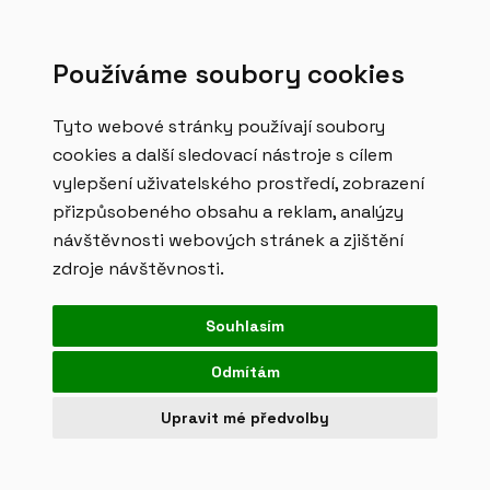
MENU
Používáme soubory cookies
Tyto webové stránky používají soubory
Digitální řešení
cookies a další sledovací nástroje s cílem
vylepšení uživatelského prostředí, zobrazení
pro
retail.
přizpůsobeného obsahu a reklam, analýzy
návštěvnosti webových stránek a zjištění
Zvyšujeme efektivitu vašich obchodních sítí
zdroje návštěvnosti.
pomocí inovativních digitálních řešení.
Souhlasím
NAPIŠTE NÁM
Odmítám
Upravit mé předvolby